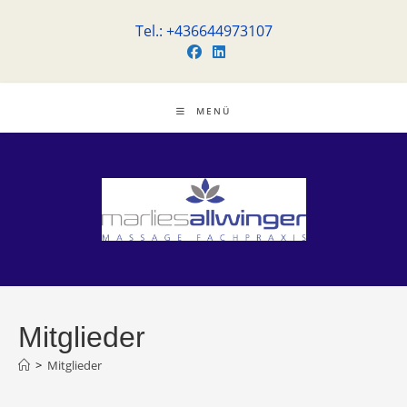
Zum
Tel.: +436644973107
Inhalt
springen
MENÜ
Mitglieder
>
Mitglieder